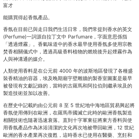
富才
能購買得起香氛產品。
香氛在目前已與走日我們生活日常，我們常提到香水的英文
(Perfume)一詞源自拉丁文中 Parfumare，字面意思係指
「透過煙霧」。香氣味道中的香水最早使用香氛多使用宗教
焚香相關儀式中，透過高級香料植物的燃燒後升起煙霧作為
人與神溝通的媒介。
人類使用香料是在公元前 4000 年的波斯地區發現了各種盛
裝香精油的容器，埃及晚期廟宇壁雕牆的製香室圖案是最早
被發現有文獻記錄的，當時的古羅馬和阿拉伯則繼承埃及的
製造技術並加以改善。
在歷史中記載約由公元前 8 至 5 世紀地中海地區貿易興起將
香氛使用傳到在歐洲，在羅馬帝國滅亡此時的歐洲香氛製造
相關技術也隨著迅速衰落。直到十字軍東征將東方香料與使
用香氛產品作為沐浴清潔的文化再次地被帶回歐洲，12 世紀
歐洲的香水產業再次復甦，這時香水已使用在醫藥、烹飪和