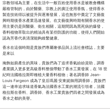
宗教領域為主要，在生活中一般百姓使用香水是被教會機構
嚴格管制的，由於醫藥、宗教上的廣泛使用香氛，使得香水
製造技術得以被提升與逐漸發展，這也無形中奠定了文藝復
興時期後香水產業迅速發展。在文藝復興時期有關香水的使
用主要仍是與醫藥、衛生相關，這期間因為黑死病的爆發，
香料植物萃取出的精油具有某些防護的功能，使得人們開始
認為芳香代表清潔能夠維繫健康。
香水在這個時期是貴族們專屬奢侈品與上流社會標誌，主要
是來以
掩飾如廁產生的異味，貴族們為了追求香氣紛紛資助，調香
產業購入更多更高級香料整個帶動了香水工業發展，在 18 世
紀時法國格拉斯即種植大量香料植物；著名調香師 Jean-
Louis Fargeon 成為了皇后瑪麗·安東妮御用調香師，貴族們
這一連串追求味道香氣為法國香水工業的潮流引領者，法國
格拉斯在香料、調香師、香水工業貴族們四者之間發展成為
香水之都的美譽。