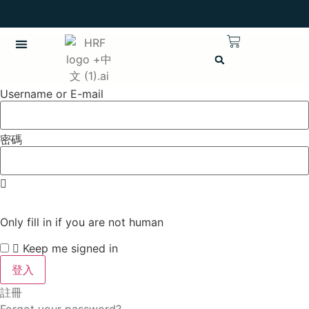
英語
Username or E-mail
密碼
Only fill in if you are not human
Keep me signed in
註冊