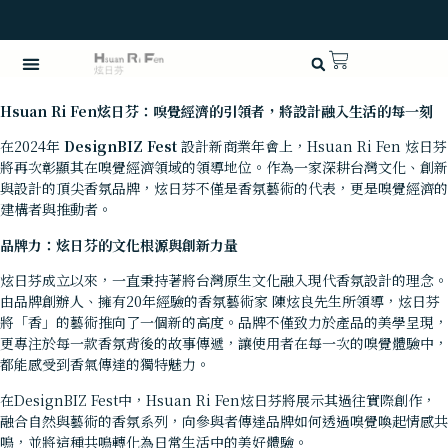
Hsuan Ri Fen
炫日芬：嗅覺經濟的引領者，將設計融入生活的每一刻
在2024年
DesignBIZ Fest
設計新商業年會上，Hsuan Ri Fen 炫日芬
將再次彰顯其在嗅覺經濟領域的領導地位。作為一家深耕台灣文化、創新
與設計的頂尖香氛品牌，炫日芬不僅是香氛藝術的代表，更是嗅覺經濟的
建構者與推動者。
品牌力：炫日芬的文化根源與創新力量
炫日芬成立以來，一直秉持著將台灣原生文化融入現代香氛設計的理念。
由品牌創辦人、擁有20年經驗的香氛藝術家 陳炫良先生所領導，炫日芬
將「香」的藝術推向了一個新的高度。品牌不僅致力於產品的美學呈現，
更專注於每一款香氛背後的故事傳遞，讓使用者在每一次的嗅覺體驗中，
都能感受到香氣傳達的獨特魅力。
在DesignBIZ Fest中，Hsuan Ri Fen炫日芬將展示其過往實際創作，
融合自然與藝術的香氛系列，向參與者傳達品牌如何透過嗅覺喚起情感共
鳴，並將這種共鳴轉化為日常生活中的美好體驗。