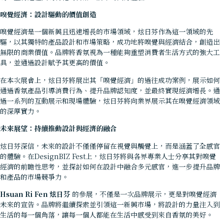
嗅覺經濟：設計驅動的價值創造
嗅覺經濟是一個新興且迅速增長的市場領域，炫日芬作為這一領域的先
驅，以其獨特的產品設計和市場策略，成功地將嗅覺與經濟結合，創造出
無限的商業價值。品牌將香氛視為一種能夠重塑消費者生活方式的強大工
具，並通過設計賦予其更高的價值。
在本次展會上，炫日芬將展出其「嗅覺經濟」的過往成功案例，展示如何
通過香氛產品引導消費行為、提升品牌認知度，並最終實現經濟增長。通
過一系列的互動展示和現場體驗，炫日芬將向業界展示其在嗅覺經濟領域
的深厚實力。
未來展望：持續推動設計與經濟的融合
炫日芬深信，未來的設計不僅僅停留在視覺與觸覺上，而是涵蓋了全感官
的體驗。在DesignBIZ Fest上，炫日芬將與各界專業人士分享其對嗅覺
經濟的前瞻性思考，並探討如何在設計中融合多元感官，進一步提升品牌
和產品的市場競爭力。
Hsuan Ri Fen
炫日芬
的參展，不僅是一次品牌展示，更是對嗅覺經濟
未來的宣告。品牌將繼續探索並引領這一新興市場，將設計的力量注入到
生活的每一個角落，讓每一個人都能在生活中感受到來自香氛的美好。