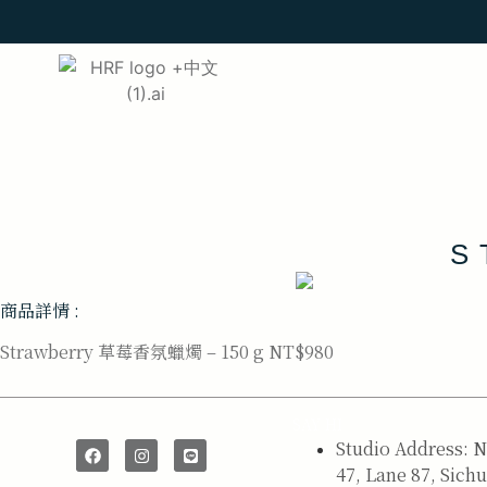
S
商品詳情 :
Strawberry 草莓香氛蠟燭 – 150 g NT$980
SAY HI
Studio Address: N
47, Lane 87, Sich