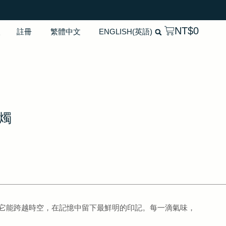
NT$
0
入
註冊
繁體中文
ENGLISH
(
英語
)
蠟燭
它能跨越時空，在記憶中留下最鮮明的印記。每一滴氣味，