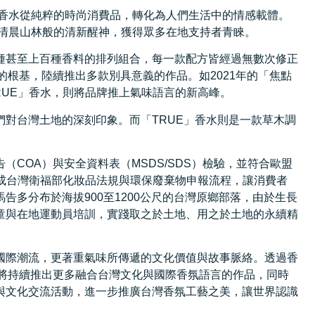
將香水從純粹的時尚消費品，轉化為人們生活中的情感載體。
如清晨山林般的清新醒神，獲得眾多在地支持者青睞。
種甚至上百種香料的排列組合，每一款配方皆經過無數次修正
魂的根基，陸續推出多款別具意義的作品。如2021年的「焦點
RUE」香水，則將品牌推上氣味語言的新高峰。
對台灣土地的深刻印象。而「TRUE」香水則是一款草木調
COA）與安全資料表（MSDS/SDS）檢驗，並符合歐盟
並完成台灣衛福部化妝品法規與環保廢棄物申報流程，讓消費者
多分布於海拔900至1200公尺的台灣原鄉部落，由於生長
童與在地運動員培訓，實踐取之於土地、用之於土地的永續精
國際潮流，更著重氣味所傳遞的文化價值與故事脈絡。透過香
芬」將持續推出更多融合台灣文化與國際香氛語言的作品，同時
與文化交流活動，進一步推廣台灣香氛工藝之美，讓世界認識