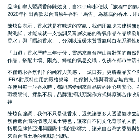
品牌創辦人暨調香師陳炫良，自2019年起便以「旅程中的
2020年推出首款以台灣原生香料「馬告」為基底的香水，
陳炫良表示，香水就是有味道的空氣，我們用氣味去建構無
與測試，才能成就一支協調又富層次感的香氣作品在品牌發展歷
香水」與「隱約香水」，分別以溫暖木質香氣與白花系調性建
「山迴」香水歷時三年研發，靈感來自台灣山海壯闊的自然
作品，搭配土壤、陽光、綠植的氣息交織，彷彿在都市生活
不僅追求香氛創作的純粹與美感，「炫日芬」更將產品安全與
IFRA對原料使用的嚴格規範，確保對人體與環境皆無負擔。
在使用每一瓶香水時，都能感受到來自品牌的用心與安心。在
環境限制、採集不易，品牌選擇以類契作方式與原鄉合作收
神。
陳炫良強調，我們不只是做香水，還想讓更多人透過氣味去
氛傳遞台灣的情感與風土特色，讓來自不同文化背景的人們，都
拓展品牌於亞洲與國際市場的影響力，讓來自台灣的香氣與
來自台灣土地的氣味記憶點。