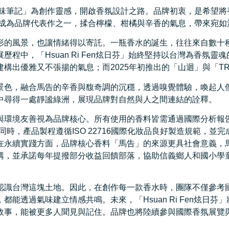
氣味筆記」為創作靈感，開啟香氛設計之路。品牌初衷，是希望
即成為品牌代表作之一，揉合檸檬、柑橘與辛香的氣息，帶來宛
形的風景，也讓情緒得以寄託。一瓶香水的誕生，往往來自數十
程中，「Hsuan Ri Fen炫日芬」始終堅持以台灣為香氛靈
構出優雅又不張揚的氣息；而2025年初推出的「山迴」與「T
景色，融合馬告的辛香與馥奇調的沉穩，透過嗅覺體驗，喚起人們
中尋得一處靜謐綠洲，展現品牌對自然與人之間連結的詮釋。
環境友善視為品牌核心。所有使用的香料皆需通過國際分析報告（
同時，產品製程遵循ISO 22716國際化妝品良好製造規範，
永續實踐方面，品牌核心香料「馬告」的來源更具社會意義，馬告
購，並承諾每年提撥部分收益回饋部落，協助信義鄉人和國小學
認識台灣這塊土地。因此，在創作每一款香水時，團隊不僅參考
能透過氣味建立情感共鳴。未來，「Hsuan Ri Fen炫日
故事，能被更多人聞見與記住。品牌也將陸續參與國際香氛展覽