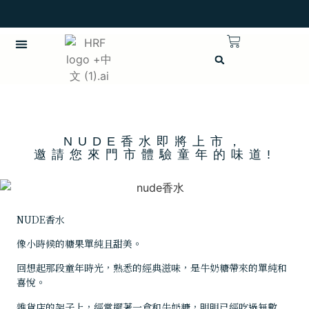
商店
最新消息
雜誌
關於我們
實體販售
登入
註冊
繁體中文
NUDE香水即將上市，
邀請您來門市體驗童年的味道!
NUDE香水
像小時候的糖果單純且甜美。
回想起那段童年時光，熟悉的經典滋味，是牛奶糖帶來的單純和
喜悅。
雜貨店的架子上，經常擺著一盒和牛奶糖，明明已經吃過無數