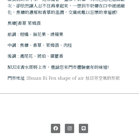
次，卻依然讓人忍不住再拿起來，一想到牛奶糖在口中緩緩融
化，焦糖的濃郁和香草的溫潤，交織成難以忘懷的幸福感!
焦糖|香草 萊姆酒
前調 : 柑橘、無花果、綠蘋果
中調 : 焦糖、香草、萊姆酒、肉桂
後調 : 鳶尾花、琥珀、廣藿香
NUDE香水即將上市，邀請您來門市體驗童年的味道!
門市地址 :
Hsuan Ri Fen shape of air 炫日芬空氣的形狀