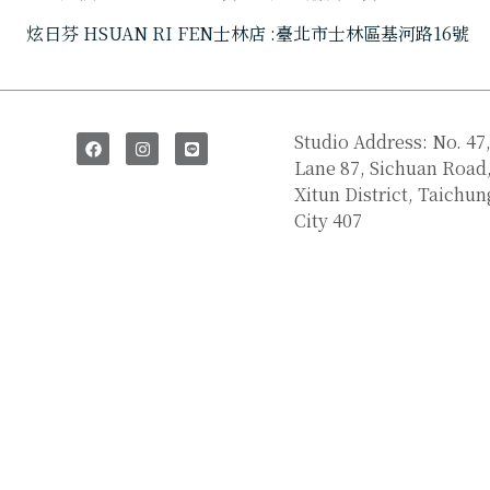
炫日芬
HSUAN RI FEN士林店 :臺北市士林區基河路16號
SAY HI
Studio Address: No. 47
Lane 87, Sichuan Road
Xitun District, Taichun
City 407