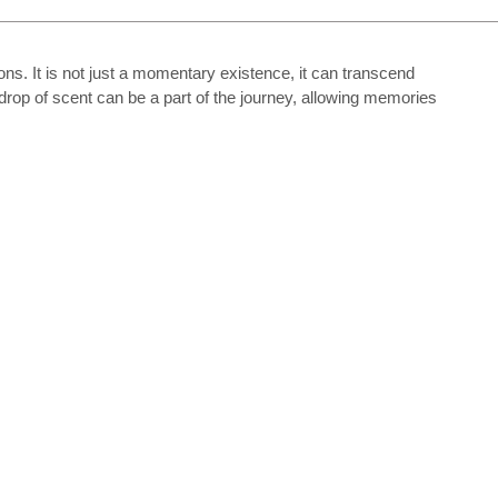
s. It is not just a momentary existence, it can transcend
drop of scent can be a part of the journey, allowing memories