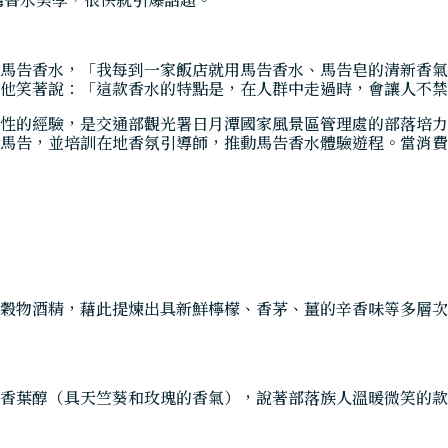
馬告香水，「我每到一家飯店就用馬告香水、馬告皂的清新香氣
他笑著說：「這款香水的特點是，在人群中走過時，會讓人不禁
性的經驗，是交通部觀光署日月潭國家風景區管理處的部落培力
馬告，並培訓在地香氛引導師，推動馬告香水體驗遊程。當消費
穀物酒精，藉此提煉出具新鮮檸檬、香茅、薑的辛香味等多層次
香葉醇（具天竺葵和玫瑰的香氣），說著部落族人溫暖微笑的款