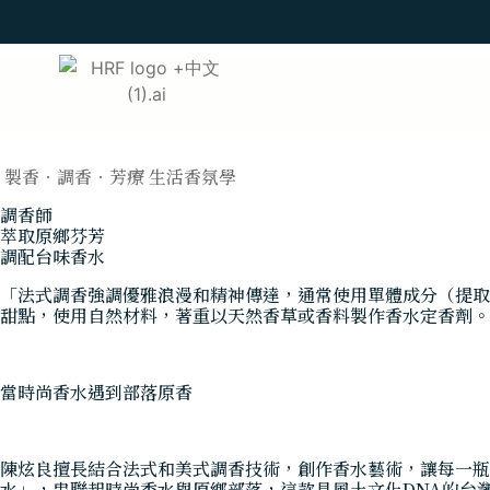
製香．調香．芳療 生活香氛學
調香師
萃取原鄉芬芳
調配台味香水
「法式調香強調優雅浪漫和精神傳達，通常使用單體成分（提取
甜點，使用自然材料，著重以天然香草或香料製作香水定香劑。」台
當時尚香水遇到部落原香
陳炫良擅長結合法式和美式調香技術，創作香水藝術，讓每一瓶
水」，串聯起時尚香水與原鄉部落，這款具風土文化DNA的台