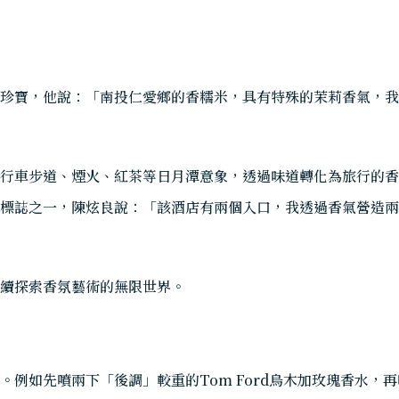
珍寶，他說：「南投仁愛鄉的香糯米，具有特殊的茉莉香氣，我
行車步道、煙火、紅茶等日月潭意象，透過味道轉化為旅行的香
標誌之一，陳炫良說：「該酒店有兩個入口，我透過香氣營造兩
續探索香氛藝術的無限世界。
例如先噴兩下「後調」較重的Tom Ford烏木加玫瑰香水，