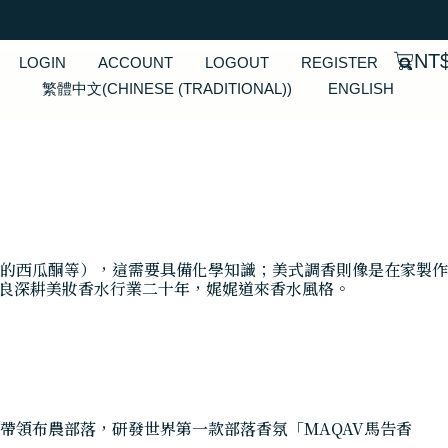
NT
LOGIN
ACCOUNT
LOGOUT
REGISTER
繁體中文
(
CHINESE (TRADITIONAL)
)
ENGLISH
的西瓜酮等），這需要具備化學知識；美式調香則像是在家製作
陳炫良深耕美妝香水行業二十年，娓娓道來香水風格。
帶領布農部落，研發世界第一款部落香氛「MAQAV馬告香