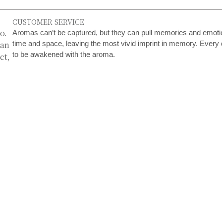
CUSTOMER SERVICE
o.
Aromas can’t be captured, but they can pull memories and emotion
uan
time and space, leaving the most vivid imprint in memory. Every 
to be awakened with the aroma.
ct,