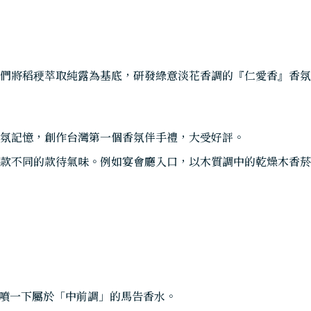
們將稻稉萃取純露為基底，研發綠意淡花香調的『仁愛香』香氛
氛記憶，創作台灣第一個香氛伴手禮，大受好評。
款不同的款待氣味。例如宴會廳入口，以木質調中的乾燥木香菸
再噴一下屬於「中前調」的馬告香水。