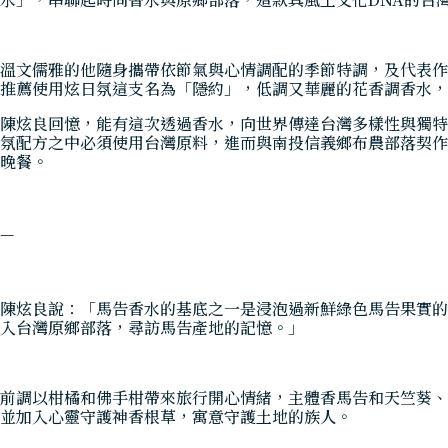
溫文儒雅的他隨身攜帶依節氣與心情調配的季節特調，及代表作
推薦使用炫日氛這支名為「隱約」，低調又華麗的花香調香水，
陳炫良回憶，能有這次透過香水，向世界傳達台灣多樣性與獨特
氛配方之中必須使用台灣原料，進而與南投信義鄉布農部落契作
晚餐。
—
陳炫良說：「馬告香水的基底之一是浸泡過新鮮綠色馬告果實的
入台灣原鄉部落，尋訪馬告產地的記憶。」
前調以柑橘和佛手柑帶來旅行開心情緒，主體香馬告和天竺葵、
並加入心靈守護神香根草，寓意守護土地的族人。