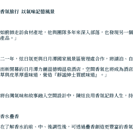
香氛旅行 以氣味記憶風景
如廚師走訪食材產地，他與團隊多年來深入部落，也發現另一個
產品。」
二一年，炫日氛更與日月潭國家風景區管理處合作，將湖泊、自
而新開幕的日月潭力麗溫德姆溫泉酒店，空間香氣也將成為酒店
草與皮革厚重味道，營造『靜謐紳士質感味道』。」
將台灣氣味和故事融入空間設計中，陳炫良用香氛記錄人生，持
香水疊香
在了解香水的前、中、後調性後，可透過疊香創造更豐富的香氣。