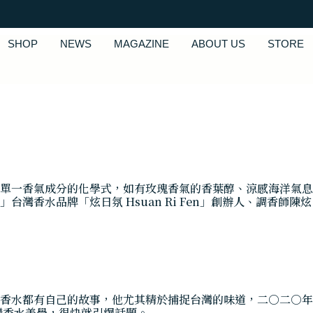
SHOP
NEWS
MAGAZINE
ABOUT US
STORE
單一香氣成分的化學式，如有玫瑰香氣的香葉醇、涼感海洋氣息
灣香水品牌「炫日氛 Hsuan Ri Fen」創辦人、調香師
香水都有自己的故事，他尤其精於捕捉台灣的味道，二○二○年
灣香水美學，很快就引爆話題。