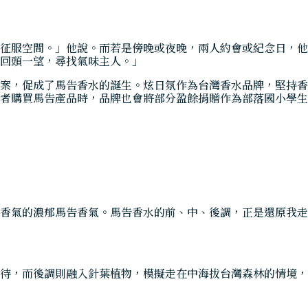
征服空間。」他說。而若是傍晚或夜晚，兩人約會或紀念日，他
回頭一望，尋找氣味主人。」
案，促成了馬告香水的誕生。炫日氛作為台灣香水品牌，堅持香
者購買馬告產品時，品牌也會將部分盈餘捐贈作為部落國小學生
香氣的濃郁馬告香氣。馬告香水的前、中、後調，正是還原我走
待，而後調則融入針葉植物，模擬走在中海拔台灣森林的情境，