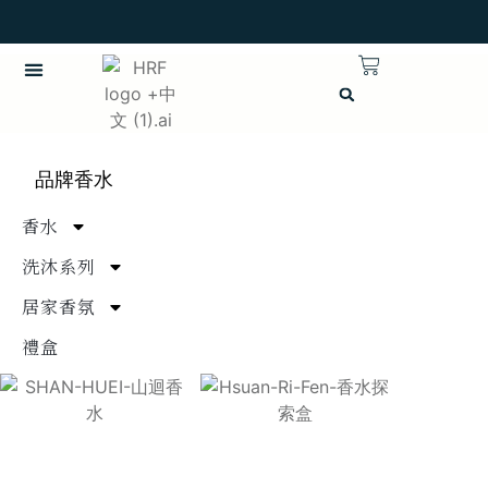
英語
品牌香水
香水
洗沐系列
居家香氛
禮盒