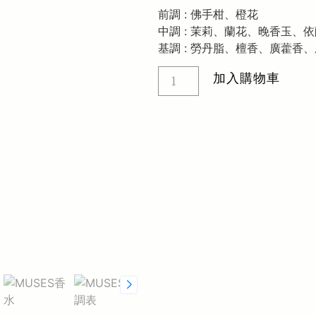
前調 : 佛手柑、橙花
中調 : 茉莉、蘭花、晚香玉、
基調 : 勞丹脂、檀香、廣藿香
加入購物車