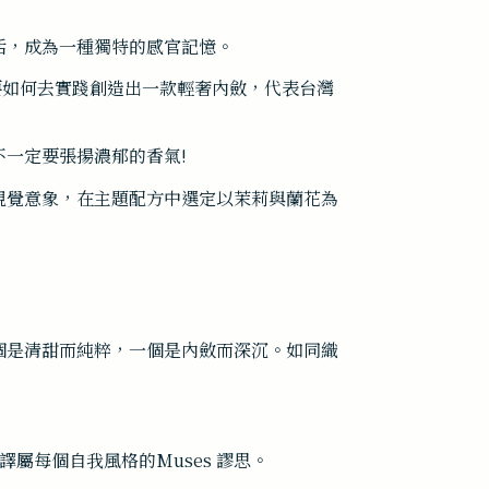
活，成為一種獨特的感官記憶。
，要如何去實踐創造出一款輕奢內斂，代表台灣
一定要張揚濃郁的香氣!
視覺意象，在主題配方中選定以茉莉與蘭花為
個是清甜而純粹，一個是內斂而深沉。如同織
屬每個自我風格的Muses 謬思。