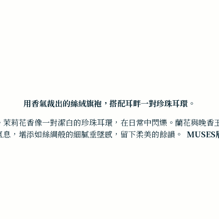
用香氣裁出的絲絨旗袍，
搭配耳畔一對珍珠耳環。
。茉莉花香像一對潔白的珍珠耳環，在日常中閃爍。
蘭花與晚香
氣息，增添如絲綢般的細膩垂墜感，留下柔美的餘韻。
MUSE