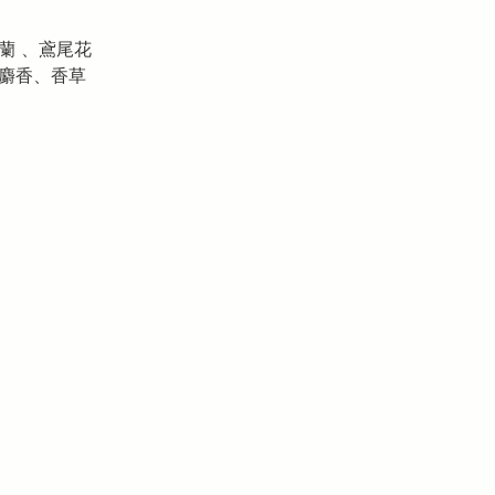
依蘭 、鳶尾花
、麝香、香草