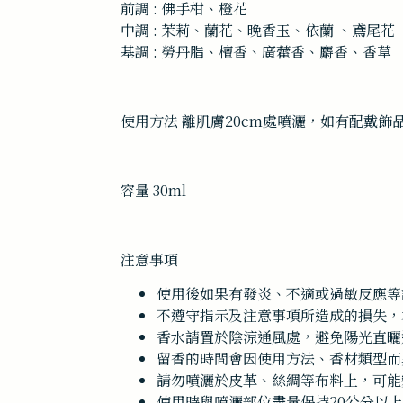
前調 : 佛手柑、橙花
中調 : 茉莉、蘭花、晚香玉、依蘭 、鳶尾花
基調 : 勞丹脂、檀香、廣藿香、麝香、香草
使用方法 離肌膚20cm處噴灑，如有配戴
容量 30ml
注意事項
使用後如果有發炎、不適或過敏反應等
不遵守指示及注意事項所造成的損失，
香水請置於陰涼通風處，避免陽光直曬
留香的時間會因使用方法、香材類型而
請勿噴灑於皮革、絲綢等布料上，可能
使用時與噴灑部位盡量保持20公分以