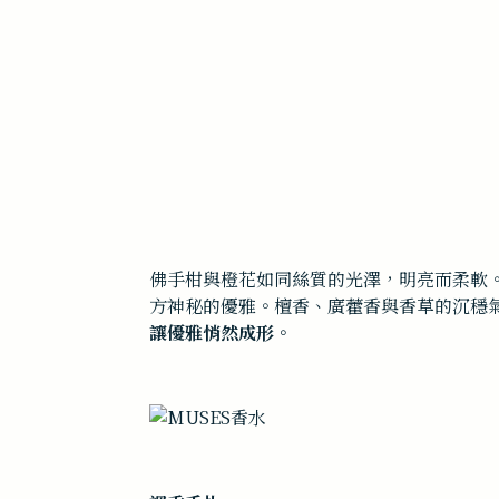
佛手柑與橙花如同絲質的光澤，明亮而柔軟
方神秘的優雅。
檀香、廣藿香與香草的沉穩
讓優雅悄然成形
。