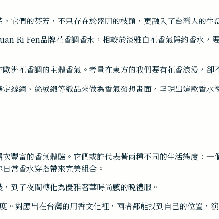
花。它們的芬芳，不只存在於盛開的枝頭，更融入了台灣人的生
uan Ri Fen品牌花香調香水，相較於淡雅白花香氣隱約香水
在歐洲花香調的主體香氣。考量在東方的我們要有花香浪漫，卻不
選定絲綢、絲絨緞等織品來做為香氣發想畫面，呈現出這款香水
層次豐富的香氣體驗。它們或許代表著兩種不同的生活態度：一
你日常香水穿搭帶來完美組合。
裝，到了夜間轉化為優雅奢華時尚感的晚禮服。
態度。對應出在台灣的用香文化裡，兩者都能找到自己的位置，演譯