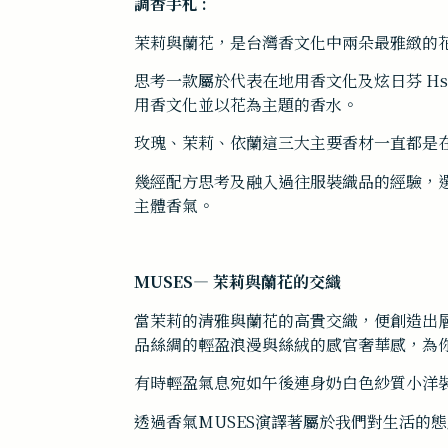
調香手札 :
茉莉與蘭花，是台灣香文化中兩朵最雅緻的
思考一款屬於代表在地用香文化及炫日芬 Hs
用香文化並以花為主題的香水。
玫瑰、茉莉、依蘭這三大主要香材一直都是
幾經配方思考及融入過往服裝織品的經驗，
主體香氣。
MUSES— 茉莉與蘭花的交織
當茉莉的清雅與蘭花的高貴交織，便創造出
品絲綢的輕盈浪漫與絲絨的感官奢華感，為
有時輕盈氣息宛如午後連身奶白色紗質小洋
透過香氣MUSES演譯著屬於我們對生活的