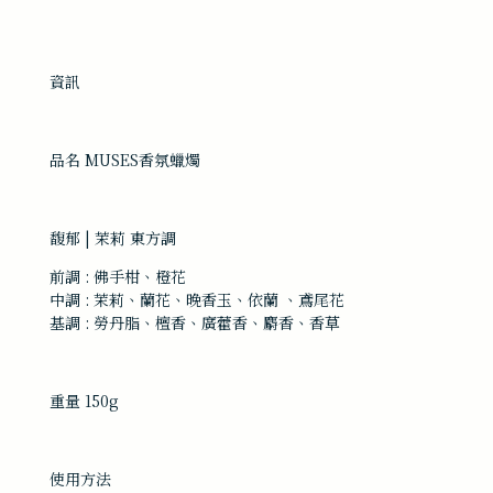
資訊
品名 MUSES香氛蠟燭
馥郁 | 茉莉 東方調
前調 :
佛手柑、橙花
中調 : 茉莉、蘭花、晚香玉、依蘭 、鳶尾花
基調 : 勞丹脂、檀香、廣藿香、麝香、香草
重量 150g
使用方法