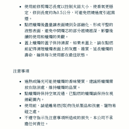
使用前修剪燭芯長度以控制火苗大小、使香氣更穩
定，修到長度約為0.5公分，可避免燃燒過度引起黑
煙。
點燃蠟燭後盡量讓表面燒到全部融化、形成平整的
液態表面，避免中間燭芯的部分越燒越深，影響後
續的使用和蠟燭的美觀。
蓋上蠟燭的蓋子保持清潔，如果未蓋上，請在點燃
前記得清理蠟燭表面上的灰塵、雜質，延長蠟燭的
壽命，確保每次使用都在最佳狀態。
注意事項
過熱或陽光可能使蠟燭的香味變質，建議將蠟燭需
放在陰涼處，維持蠟燭的品質。
點蠟燭時保持空氣流通，已點燃的蠟燭請保持在視
線範圍內。
使用前，請遠離易燃(熔)物及紙製品和孩童、寵物易
碰之處。
不遵守指示及注意事項所造成的損失，本公司不承
擔任何責任。