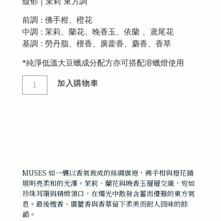
馥郁 | 茉莉 東方調
前調 :
佛手柑、橙花
中調 : 茉莉、蘭花、晚香玉、依蘭 、鳶尾花
基調 : 勞丹脂、檀香、廣藿香、麝香、香草
*純淨低溫大豆蠟成分配方亦可搭配溶蠟燈使用
加入購物車
MUSES 如一襲以香氣裁成的絲綢旗袍，佛手柑與橙花鋪
展明亮柔和的光澤。茉莉、蘭花與晚香玉層層交織，宛如
珍珠耳環與精緻領口，在燭光中散發含蓄而優雅的東方氣
息。最後檀香、廣藿香與香草留下柔美而耐人回味的餘
韻。