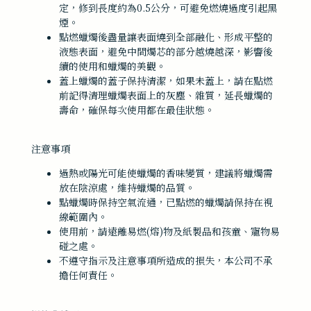
定，修到長度約為0.5公分，可避免燃燒過度引起黑
煙。
點燃蠟燭後盡量讓表面燒到全部融化、形成平整的
液態表面，避免中間燭芯的部分越燒越深，影響後
續的使用和蠟燭的美觀。
蓋上蠟燭的蓋子保持清潔，如果未蓋上，請在點燃
前記得清理蠟燭表面上的灰塵、雜質，延長蠟燭的
壽命，確保每次使用都在最佳狀態。
注意事項
過熱或陽光可能使蠟燭的香味變質，建議將蠟燭需
放在陰涼處，維持蠟燭的品質。
點蠟燭時保持空氣流通，已點燃的蠟燭請保持在視
線範圍內。
使用前，請遠離易燃(熔)物及紙製品和孩童、寵物易
碰之處。
不遵守指示及注意事項所造成的損失，本公司不承
擔任何責任。