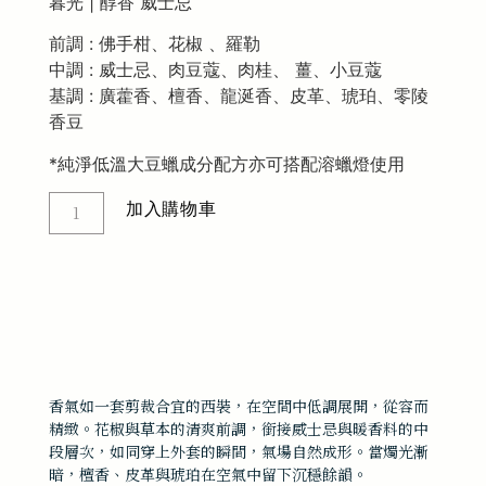
暮光 | 醇香 威士忌
前調 : 佛手柑、花椒 、羅勒
中調 : 威士忌、肉豆蔻、肉桂、 薑、小豆蔻
基調 : 廣藿香、檀香、龍涎香、皮革、琥珀、零陵
香豆
*純淨低溫大豆蠟成分配方亦可搭配溶蠟燈使用
加入購物車
香氣如一套剪裁合宜的西裝，在空間中低調展開，從容而
精緻。花椒與草本的清爽前調，銜接威士忌與暖香料的中
段層次，如同穿上外套的瞬間，氣場自然成形。當燭光漸
暗，檀香、皮革與琥珀在空氣中留下沉穩餘韻。