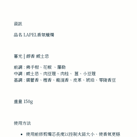
資訊
品名 LAPEL香氛蠟燭
暮光 | 醇香 威士忌
前調 : 佛手柑、花椒 、羅勒
中調 : 威士忌、肉豆蔻、肉桂、 薑、小豆蔻
基調 : 廣藿香、檀香、龍涎香、皮革、琥珀、零陵香豆
重量 150g
使用方法
使用前修剪燭芯長度以控制火苗大小、使香氣更穩