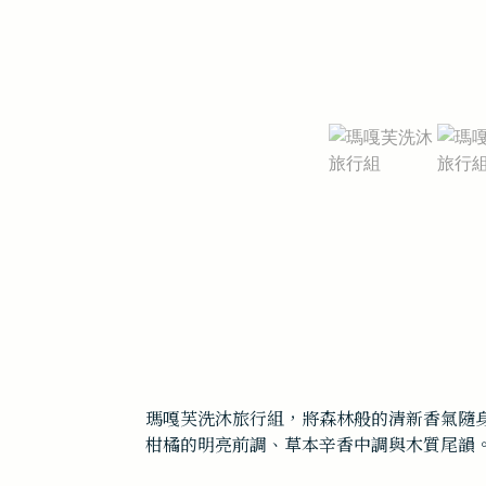
瑪嘎芙洗沐旅行組，將森林般的清新香氣隨
柑橘的明亮前調、草本辛香中調與木質尾韻