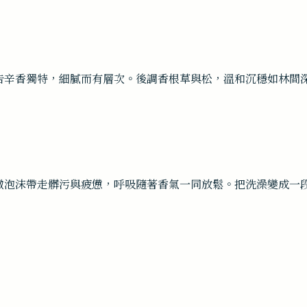
告辛香獨特，細膩而有層次。後調香根草與松，溫和沉穩如林間
緻泡沫帶走髒污與疲憊，呼吸隨著香氣一同放鬆。把洗澡變成一