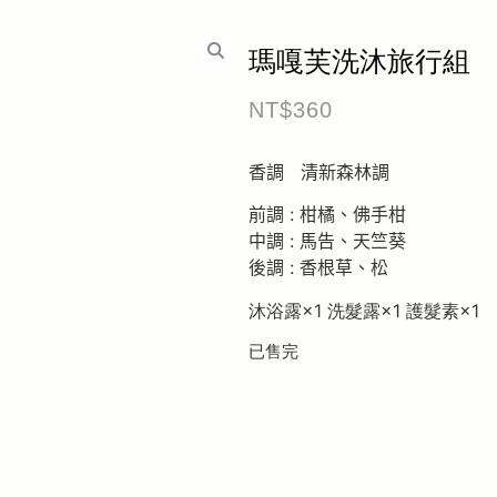
瑪嘎芙洗沐旅行組
NT$
360
香調 清新森林調
前調
:
柑橘、佛手柑
中
調
:
馬告
、天竺葵
後
調
:
香根草、松
沐浴露×1 洗髮露×1 護髮素×1
已售完