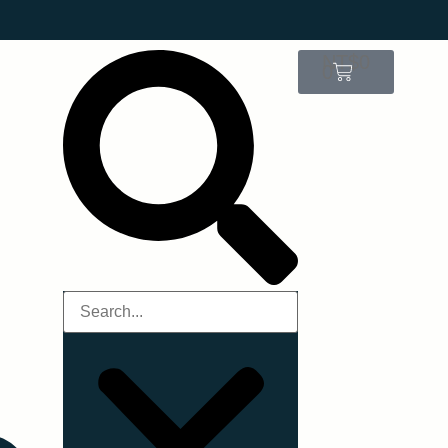
NT$
0
0